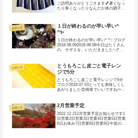
ご訪問ありがとうごさます💕暑くなっ
たり寒くなったりなんだか体の調子
が〜気枯れ起こしていませんか（＾Ｏ
＾）ちょっと高級エネルギーサプリの
ご紹介パイ精霊！！！パイセイレイで
１日が終わるのが早い早い^
した高麗人参入り私は数滴飲ん...
お知らせ
^✨
１日が終わるのが早い早い^ ^✨ブログ
2018.08.092018.08.08今日はたくさん
の、サザエを、いただきました✨(*
´∀`)♪仕事終わって、速攻で家に帰り、
サザエをまずは食べて〜💕美味しい💕
サァッ！家のこと済ませなきゃ🎶だい
とうもろこし皮ごと電子レン
お知らせ
ぶ涼し...
ジで5分
とうもろこし皮ごと電子レンジで5分
ブログ2018.07.03とっても美味しくし
あがりました😍簡単でいいですね〜
🎶╰(*´︶`*)╯♡今日、台風の影響で子
供達学校がお休みですとうもろこし喜
んで食べてます今回の大阪行き、台風
2月営業予定
お知らせ
が少し早かったらいけ...
2022.12.212月営業予定お知らせです1
日営業2日営業3日営業4日営業5日営業
6日お休み7日営業8日営業9日午前のみ
営業10日営業11日営業12日営業13日
営業14日お休み15日営業16日営業17