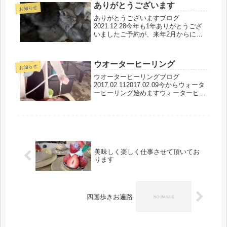
日✖️18日✖️19日営業20日✖️2...
ありがとうございます
お知らせ
ありがとうございますブログ
2021.12.28今年も1年ありがとうござ
いましたご予約が、来年2月からにな
りますご予約受付は1月からになりま
すので、よろしくお願い致します来年
もう1匹ニャンコを飼いたくて、でも
ウオーターヒーリング
家にいない事が多くて、親にもうダ
お知らせ
メ...
ウオーターヒーリングブログ
2017.02.112017.02.09今からウォータ
ーヒーリング始めますウォーターヒー
リング終わりましたお顔の違いわかり
ますでしょうか？( ◠‿◠ )光の反射が
良くなってピカピカ♪(๑ᴖ◡ᴖ๑)♪あまり
にも肌荒れ...
美味しく楽しく仕事させて頂いてお
ります
四国歩きお遍路