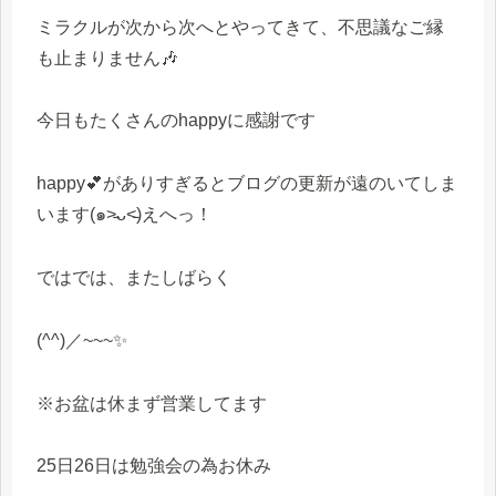
ミラクルが次から次へとやってきて、不思議なご縁
も止まりません🎶
今日もたくさんのhappyに感謝です
happy💕がありすぎるとブログの更新が遠のいてしま
います(๑˃̵ᴗ˂̵)えへっ！
ではでは、またしばらく
(^^)／~~~✨
※お盆は休まず営業してます
25日26日は勉強会の為お休み