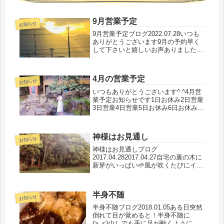
9月営業予定
お知らせ
9月営業予定ブログ2022.07.28いつも
ありがとうございます9月の予約早く
して下さいと嬉しいお声ありましたの
で、今回も早めに予定入れさせて頂き
ます💕9月営業予定お知らせです1日営
業2日営業3日営業4日営業5日営業6日
4月の営業予定
午後のみ営業7日午前...
お知らせ
いつもありがとうございます^ ^4月営
業予定お知らせです1日お休み2日営業
3日営業4日営業5日お休み6日お休み7
日営業8日お休み9日営業10日営業11
日お休み12日営業13日営業14日営業
15日お休み16日営業17日営業18日営
神様はお見通し
業19日お休...
お知らせ
神様はお見通しブログ
2017.04.282017.04.27自宅の裏の木に
新芽がいっぱい🌱風が吹くたびにイイ
香り💕窓を全開に開けてお掃除♪( ´▽
｀)なんてテンションUPで動き回って
たらカチッ🔋充電🔌切れ充電切れたら
半身不随
体が痛い〜！痛い痛い言っ...
お知らせ
半身不随ブログ2018.01.05ある日突然
倒れて目が覚めると！半身不随に
(>_<)少しでも手に足が動くようにな