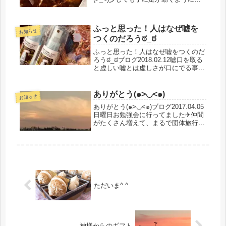
るために、いろいろな事、試しておら
れる時にご縁を頂き^ ^私のお店にお
越し頂いております手がギューと必要
ふっと思った！人はなぜ嘘を
以上に握りしめ状態だった...
お知らせ
つくのだろうಠ_ಠ
ふっと思った！人はなぜ嘘をつくのだ
ろうಠ_ಠブログ2018.02.12嘘口を取る
と虚しい嘘とは虚しさが口にでる事だ
と思う虚しさとは、空っぽの心を意味
し空っぽを、うめようとして、人の感
心を振り向かせる為についた事が、嘘
ありがとう(๑>◡<๑)
お知らせ
になるのではないだろうか...
ありがとう(๑>◡<๑)ブログ2017.04.05
日曜日お勉強会に行ってました✈︎仲間
がたくさん増えて、まるで団体旅行の
ようです(๑>◡<๑)今回も素敵な勉強し
て参りました☆*:.｡. o(≧▽≦)o .｡.:*☆
そしておしゃべりも絶えませ...
ただいま^ ^
神様からのギフト