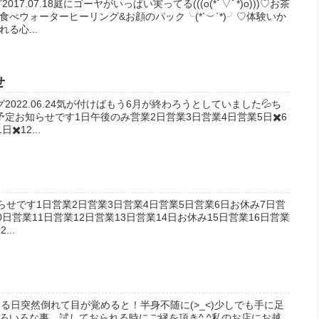
017.07.18庭にゴーヤがいっぱい実ってる(((o(*ﾟ▽ﾟ*)o)))♡お茶
べウォーターヒーリング&お顔のパック╰(*´︶`*)╯♡体験いか
る心...
せ
022.06.24気が付けばもう6月が終わろうとしていました💦ち
定お知らせです1日午後のみ営業2日営業3日営業4日営業5日✖️6
日✖️12...
定お知らせです1日営業2日営業3日営業4日営業5日営業6日お休み7日営
日営業11日営業12日営業13日営業14日お休み15日営業16日営業
...
05ある日突然倒れて目が覚めると！半身不随に(>_<)少しでも手に足
ろいろな事、試しておられる時にご縁を頂き^ ^私のお店にお越