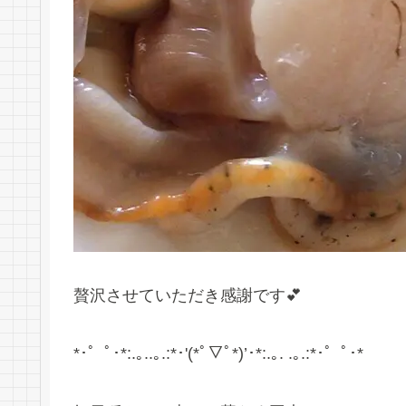
贅沢させていただき感謝です💕
*･゜ﾟ･*:.｡..｡.:*･'(*ﾟ▽ﾟ*)’･*:.｡. .｡.:*･゜ﾟ･*