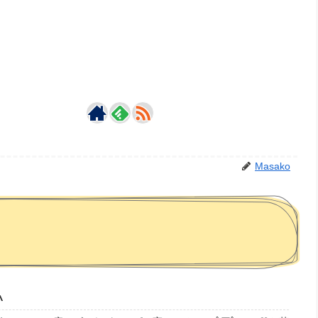
Masako
^