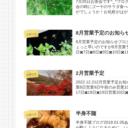
7月25日お茶会です^_^ブログ2
会の時にゴーヤのサラダ食べ食
がでしょうか！お化粧がはがれ
8月営業予定のお知ら
お知らせ
8月営業予定のお知らせブログ2
ょっと早いのですが8月営業予
日✖️7日✖️8日✖️9日✖️10日✖️11
2月営業予定
お知らせ
2022.12.212月営業予
業8日営業9日午前のみ営業10
17日✖️18日✖️19日営業20日✖️2
半身不随
お知らせ
半身不随ブログ2018.01.
が動くようになるために、い