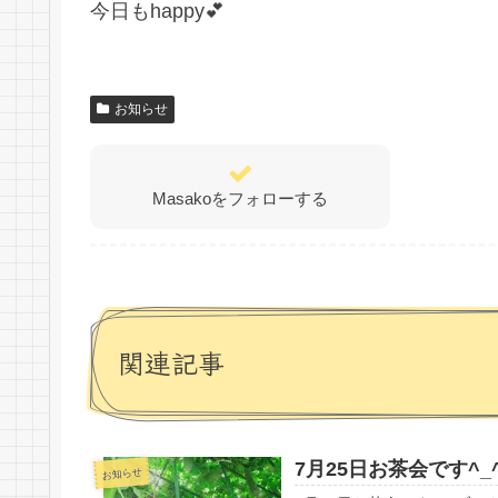
今日もhappy💕
お知らせ
Masakoをフォローする
関連記事
7月25日お茶会です^_
お知らせ