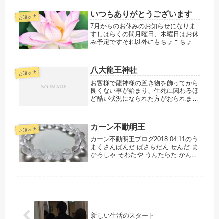
いつもありがとうございます
お知らせ
7月からのお休みのお知らせになりま
すしばらくの間月曜日、木曜日はお休
み予定ですそれ以外にもちょこちょこ
お休みさせて頂くと思いますがよろし
くお願いします今年86歳になる父一緒
にいられる時間が後少しだけになって
八大龍王神社
しまいました。できる限り一緒にい
お知らせ
た...
お客様で龍神様の置き物を飾ってから
良くない事が始まり、生死に関わるほ
ど酷い状況になられた方がおられまし
た龍神様の置き物をお焚き上げに出し
たら体調は直ぐに良くなり今ではすっ
かり元気✨龍神様は家に飾ったりする
カーン不動明王
より逢いに行った方が良いよね💕とい
お知らせ
う...
カーン不動明王ブログ2018.04.11のう
まくさんばんだ ばさらだん せんだ ま
かろしゃ そわたや うんたらた かんま
ん未来に光をもたらすパワーストーン
✨ですご祈祷もいたしております
(o^^o)この間チャクラを開いていただ
きに行って参りま...
新しい生活のスタート