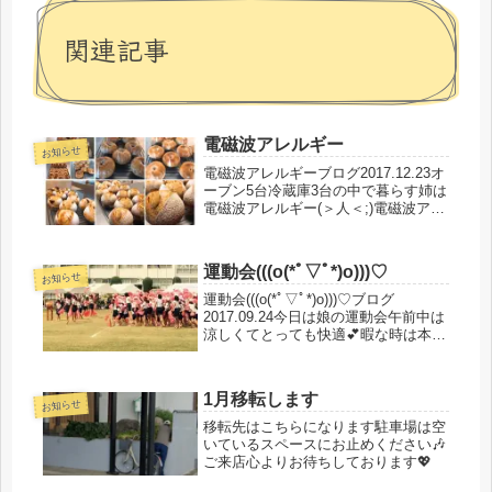
関連記事
電磁波アレルギー
お知らせ
電磁波アレルギーブログ2017.12.23オ
ーブン5台冷蔵庫3台の中で暮らす姉は
電磁波アレルギー(＞人＜;)電磁波アレ
ルギーなのにお料理教室の先生とても
辛そう(^_^;)だったのですが！スーパ
ーあかね波動土を使い結界を張ってあ
運動会(((o(*ﾟ▽ﾟ*)o)))♡
げますと速効性...
お知らせ
運動会(((o(*ﾟ▽ﾟ*)o)))♡ブログ
2017.09.24今日は娘の運動会午前中は
涼しくてとっても快適💕暇な時は本読
みして充実した1日楽しんでました素
敵な出逢いが教えてくれた本邪気を祓
ってスッキリ生きる！邪気、邪鬼の事
1月移転します
が楽しく読みやす...
お知らせ
移転先はこちらになります駐車場は空
いているスペースにお止めください🎶
ご来店心よりお待ちしております💖