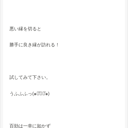
悪い縁を切ると
勝手に良き縁が訪れる！
試してみて下さい。
うふふふっ(๑･̑◡･̑๑)
百効は一幸に如かず