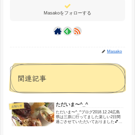
Masakoをフォローする
Masako
関連記事
ただいま〜^_^
お知らせ
ただいま〜^_^ブログ2018.12.24広島
県は三原に行ってました楽しい2日間
過ごさせていただいておりました💕神
様大好き💕の共通の仲間達が集まり、
ちょっとした術をお伝えしたり、体験