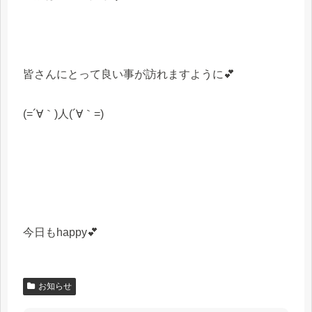
皆さんにとって良い事が訪れますように💕
(=´∀｀)人(´∀｀=)
今日もhappy💕
お知らせ