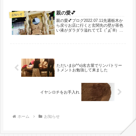
ちの良い空気に癒されましたありがと
うございました🙏自然霊がいっぱい
親の愛💕
で...
お知らせ
親の愛💕ブログ2022.07.11先週栃木か
ら戻りお店に行くと玄関先の壁が茶色
い液がダラダラ溢れててΣ（ﾟдﾟlll）ビ
ックリしたのですが父が玄関の屋根を
綺麗に塗装してくれてたんですとても
嬉しいけど壁が！！すると今度は壁を
塗装してくれてまし...
ただいま(o^^o)名古屋でリンパトリー
トメントお勉強して来ました
イヤシロチをお手入れ
ホーム
お知らせ