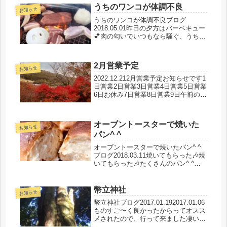
談の話をわいのわいのと話をしたり🎵
うちのワンコが体調不良
そんな話の中にたくさんの...
お知らせ
うちのワンコが体調不良ブログ
2018.05.01昨日の夕方はバーベキュー
💕肉の匂いでいつもなら騒ぐ、うちの
ワンコがピクリとも動かない前の日も
あまり動かなかったが、もう全く動か
ない(TT)なので！うちのワンコにお加
2月営業予定
持をしてみましたそしてお札を...
お知らせ
2022.12.212月営業予定お知らせです1
日営業2日営業3日営業4日営業5日営業
6日お休み7日営業8日営業9日午前のみ
営業10日営業11日営業12日営業13日
営業14日お休み15日営業16日営業17
日✖️18日✖️19日営業20日✖️2...
オーブントースターで焼いた
お知らせ
パン^ ^
オーブントースターで焼いたパン^ ^
ブログ2018.03.11焼いてもらった🎶焼
いてもらった🎶たくさんのパン^ ^オ
ーブントースターで簡単パン^ ^すご
いね！感動^ ^💕美味しい💕不思議な
波動のパンなんです冷凍して、食べる
幣立神社
お知らせ
時またオーブントー...
幣立神社ブログ2017.01.192017.01.06
ものすご〜く良かったからってオスス
メされたので、行って来ました凄いパ
ワー感じました(((o(*ﾟ▽ﾟ*)o)))♡気持