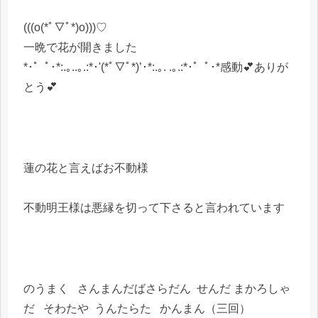
(((o(*ﾟ▽ﾟ*)o)))♡
一晩で花が開きました
*･゜ﾟ･*:.｡..｡.:*･'(*ﾟ▽ﾟ*)’･*:.｡. .｡.:*･゜ﾟ･*感動💕ありが
とう💕
蓮の花と言えばお不動様
不動明王様は悪縁を切って下さると言われています
のうまく さんまんだばさらだん せんだ まかろしゃ
だ そわたや うんたらた かんまん（三回）