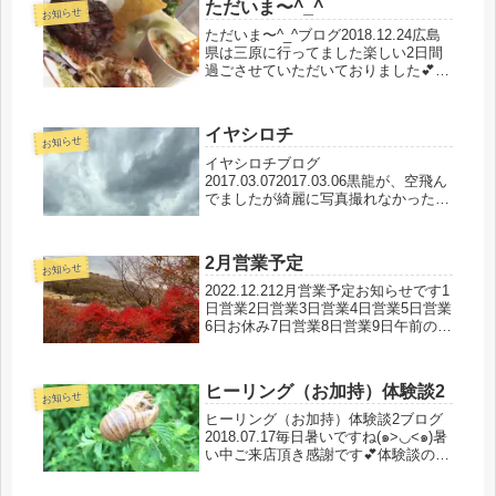
ただいま〜^_^
お知らせ
ただいま〜^_^ブログ2018.12.24広島
県は三原に行ってました楽しい2日間
過ごさせていただいておりました💕神
様大好き💕の共通の仲間達が集まり、
ちょっとした術をお伝えしたり、体験
談の話をわいのわいのと話をしたり🎵
イヤシロチ
そんな話の中にたくさんの...
お知らせ
イヤシロチブログ
2017.03.072017.03.06黒龍が、空飛ん
でましたが綺麗に写真撮れなかった残
念!!イヤシロチが簡単に作れる土、あ
かねです✴︎ネット販売はしていません
のでご注意下さいねっ(o^^o)10キロを
2月営業予定
小分けするの面倒くさい...
お知らせ
2022.12.212月営業予定お知らせです1
日営業2日営業3日営業4日営業5日営業
6日お休み7日営業8日営業9日午前のみ
営業10日営業11日営業12日営業13日
営業14日お休み15日営業16日営業17
日✖️18日✖️19日営業20日✖️2...
ヒーリング（お加持）体験談2
お知らせ
ヒーリング（お加持）体験談2ブログ
2018.07.17毎日暑いですね(๑>◡<๑)暑
い中ご来店頂き感謝です💕体験談のご
協力ありがとうございましたm(._.)m
💕