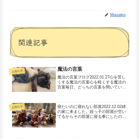
Masako
関連記事
魔法の言葉
お知らせ
魔法の言葉ブログ2022.01.27心を苦し
くする魔法の言葉心を軽くする魔法の
言葉毎日、どっちの言葉を聞いてい
る？今日もhappy💓明日ももっと
happyだよ💓
寝たいのに寝れない部屋2022.12.02姉
お知らせ
の家に来ました。姪っ子の部屋が空い
てるからその部屋に寝る事にしたので
すが、眠たいのに寝れない何か‥‥ザ
ワザワするこれは原因はスワロスキー
だな(^_^;)朝から浄化✨✨何個か壊れち
ゃったけど💦綺麗に...