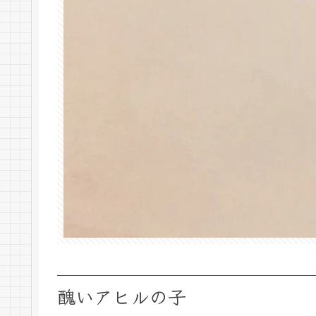
醜いアヒルの子