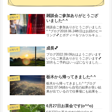
雑談会ご参加ありがとうござ
お知らせ
いました^ ^
雑談会ご参加ありがとうございました
^ ^ブログ2018.06.24昨日はお顔のヒー
リング💕とボディーをツルツルキュッ
キュッとする方法のお話でした盛り上
がる盛り上がるテンションアップ⤴️ミ
クロウオーターをまずは全身にシュッ
成長💕
お知らせ
シュ✨そしてミクロス...
ブログ2022.09.09おはようございます
いつもご来店ありがとうございます💕
10月もご予約はいっぱになりました11
月のご予約になりますので宜しくお願
いしますm(_ _)m人はいくつになって
も心は成長する心の成長が止まり時が
栃木から帰ってきました^ ^
止まりずーと同じ...
お知らせ
栃木から帰ってきました^ ^ブログ
2022.07.04姉から自宅の結界が良い結
果が出ているので仕事場にも結果を張
って欲しいとの依頼があったので義理
兄の病院の結界張りに行ってきました
✨何かが動き霧が張り、異臭の空気に
6月27日お茶会です(o^^o)
びっくりだったのですが、結...
お知らせ