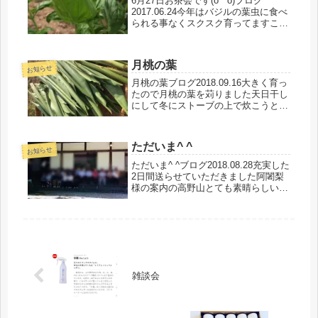
6月27日お茶会です(o^^o)ブログ
2017.06.24今年はバジルの葉虫に食べ
られる事なくスクスク育ってますこの
不思議な土のお陰だな！イヤシロチは
作れるし植物は元気に育つし本当にお
陰様です(=´∀｀)人(´∀｀=)27日のお茶
月桃の葉
会ご参加お...
お知らせ
月桃の葉ブログ2018.09.16大きく育っ
たので月桃の葉を苅りました天日干し
にして冬にストーブの上で炊こうと思
います^ ^🎶月桃の葉は美容に浄化
に、最適なので楽しみですうちのワン
コはいつも癒しの空間にいますアロマ
ただいま^ ^
ランプには中庸が入ってます...
お知らせ
ただいま^ ^ブログ2018.08.28充実した
2日間送らせていただきました阿闍梨
様の案内の高野山とても素晴らしいか
ったです✨理趣経のお勉強会とても楽
しかったです✨お勉強会の中のお話
で、心に強く残ったのが、怒る時は短
く愚痴を吐く時は短く人を...
雑談会