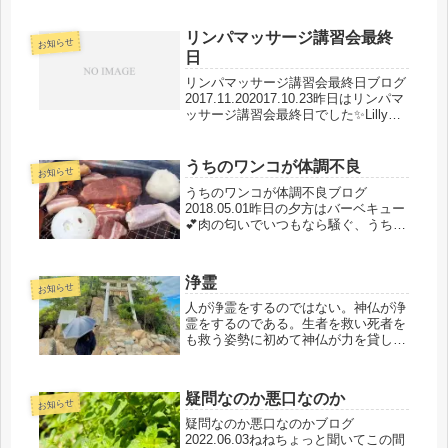
ジを貰った気分╰(*´︶`*)╯♡とっても
happy💕自然界からのメッセージあり
リンパマッサージ講習会最終
がとう明...
お知らせ
日
リンパマッサージ講習会最終日ブログ
2017.11.202017.10.23昨日はリンパマ
ッサージ講習会最終日でした✨Lilly先
生お疲れ様でしたそしてありがとうご
ざいました出逢いに感謝です💕12月に
はハンドマッサージ講習会をします
うちのワンコが体調不良
お知らせ
(๑>◡<...
うちのワンコが体調不良ブログ
2018.05.01昨日の夕方はバーベキュー
💕肉の匂いでいつもなら騒ぐ、うちの
ワンコがピクリとも動かない前の日も
あまり動かなかったが、もう全く動か
ない(TT)なので！うちのワンコにお加
浄霊
持をしてみましたそしてお札を...
お知らせ
人が浄霊をするのではない。神仏が浄
霊をするのである。生者を救い死者を
も救う姿勢に初めて神仏が力を貸して
下さる。そうして浄霊が出来るのであ
る。合掌🙏今日もhappy💕
疑問なのか悪口なのか
お知らせ
疑問なのか悪口なのかブログ
2022.06.03ねねちょっと聞いてこの間