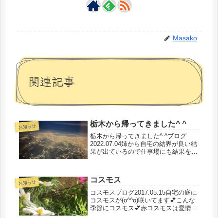
Masako
関連記事
栃木から帰ってきました^ ^
お知らせ
栃木から帰ってきました^ ^ブログ
2022.07.04姉から自宅の結界が良い結
果が出ているので仕事場にも結果を張
って欲しいとの依頼があったので義理
兄の病院の結界張りに行ってきました
✨何かが動き霧が張り、異臭の空気に
コスモス
びっくりだったのですが、結...
お知らせ
コスモスブログ2017.05.15自宅の庭に
コスモスが(o^^o)咲いてます💕こんな
季節にコスモス💕赤コスモスは愛情.
調和白コスモスは優美素敵なメッセー