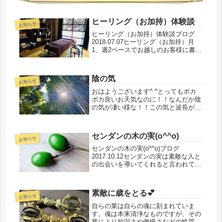
ヒーリング（お加持）体験談
お知らせ
ヒーリング（お加持）体験談ブログ
2018.07.07ヒーリング（お加持）月
1、週2ペースでお越しのお客様に書い
ていただきましたお客様の声です^ ^
ご協力ありがとうございました💕
陰の気
お知らせ
おはようございます^ ^とってもポカ
ポカ良いお天気なのに！！なんだか陰
の気が凄い様な！！この気と波長が合
うとアウト〜言わなくても良い事言い
たくなるしネガティブな思考になるし
やばいやばい(^o^)目を閉じて深呼吸し
センダンの木の実(o^^o)
て空気と呼吸を合わせて争わず...
お知らせ
センダンの木の実(o^^o)ブログ
2017.10.12センダンの実は素敵な人と
の出会いを導いてくれると言われてい
ます。と言う！記事を読む
（Facebookにて）心がワクワク💕素
敵💕と思ったら、引き寄せた木の実何
素敵に歳をとる💕
粒がいただきました♪(๑ᴖ◡ᴖ...
お知らせ
自らの業は自らの魂に刻まれていま
す。魂は本来清浄なものですが、その
業により欲深さや傲慢さなどの性質