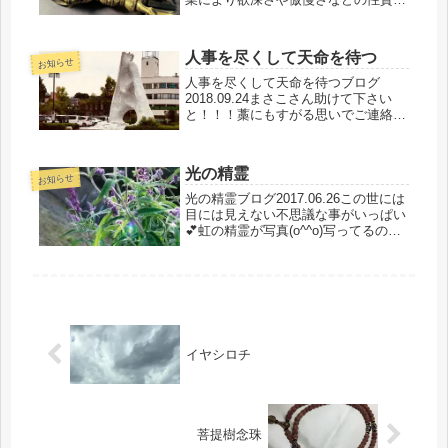
（性格）を持っているわけです。ただ
し、魂の性質は理性によりコントロー
ルすることが出来ます。年齢に従い性
人事を尽くして天命を待つ
格が変わるということは、体力の衰え
お知らせ
と共に...
人事を尽くして天命を待つブログ
2018.09.24まさこさん助けて下さい
と！！！藁にもすがる思いでご連絡が
来たので、今日は尾道に行ってきまし
たスケジュール調整が神業(´⊙ω⊙`)神
様の導きにより、尾道に行ってきたの
光の精霊
で、内容もかなり素敵💕神様...
お知らせ
光の精霊ブログ2017.06.26この世には
目には見えない不思議な事がいっぱい
💕虹の精霊が写真(o^^o)写ってるの発
見嬉しい💕*･゜ﾟ･*:.｡..｡.:*･'(*ﾟ▽ﾟ*)’･
*:.｡. .｡.:*･゜ﾟ･*今日は赤ちゃんが流産
してしま...
イヤシロチ
菩提樹念珠