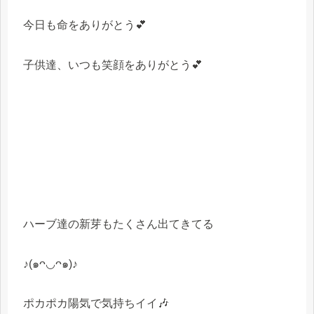
今日も命をありがとう💕
子供達、いつも笑顔をありがとう💕
ハーブ達の新芽もたくさん出てきてる
♪(๑ᴖ◡ᴖ๑)♪
ポカポカ陽気で気持ちイイ🎶